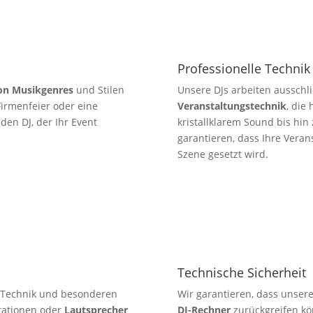
Professionelle Technik
von Musikgenres
und Stilen
Unsere DJs arbeiten ausschl
 Firmenfeier oder eine
Veranstaltungstechnik
, die
en DJ, der Ihr Event
kristallklarem Sound bis hin
garantieren, dass Ihre Veran
Szene gesetzt wird.
Technische Sicherheit
e Technik und besonderen
Wir garantieren, dass unser
tationen oder
Lautsprecher
DJ-Rechner
zurückgreifen kö