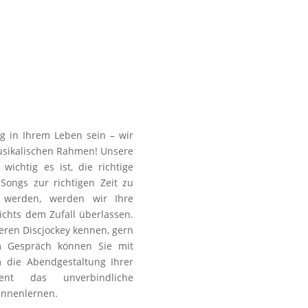
g in Ihrem Leben sein – wir
usikalischen Rahmen! Unsere
ichtig es ist, die richtige
ongs zur richtigen Zeit zu
 werden, werden wir Ihre
ichts dem Zufall überlassen.
seren Discjockey kennen, gern
m Gespräch können Sie mit
 die Abendgestaltung Ihrer
ient das unverbindliche
ennenlernen.