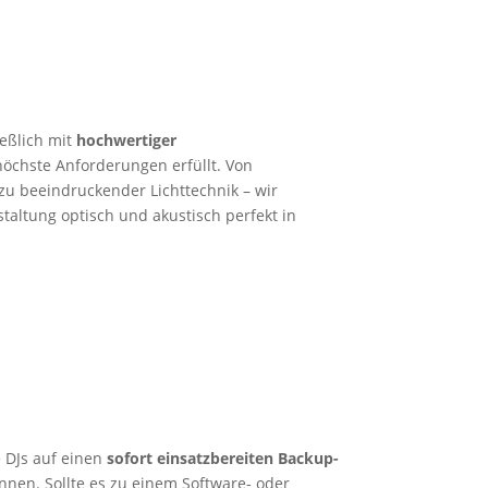
ießlich mit
hochwertiger
 höchste Anforderungen erfüllt. Von
 zu beeindruckender Lichttechnik – wir
staltung optisch und akustisch perfekt in
e DJs auf einen
sofort einsatzbereiten Backup-
nnen. Sollte es zu einem Software- oder