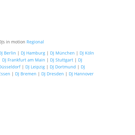
DJs in motion
Regional
DJ Berlin
|
DJ Hamburg
|
DJ München
|
DJ Köln
|
DJ Frankfurt am Main
|
DJ Stuttgart
|
DJ
Düsseldorf
|
DJ Leipzig
|
DJ Dortmund
|
DJ
Essen
|
DJ Bremen
|
DJ Dresden
|
DJ Hannover