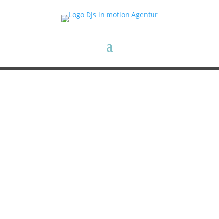
DJs in motion
DJ
in Hann. Münden