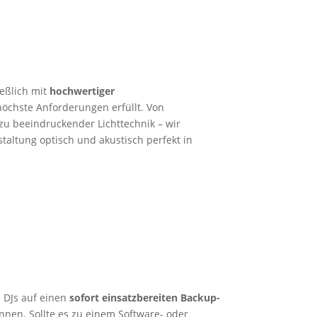
ießlich mit
hochwertiger
 höchste Anforderungen erfüllt. Von
 zu beeindruckender Lichttechnik – wir
staltung optisch und akustisch perfekt in
e DJs auf einen
sofort einsatzbereiten Backup-
nnen. Sollte es zu einem Software- oder