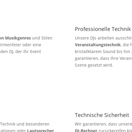
Professionelle Technik
von Musikgenres
und Stilen
Unsere DJs arbeiten ausschl
 Firmenfeier oder eine
Veranstaltungstechnik
, die
en DJ, der Ihr Event
kristallklarem Sound bis hin
garantieren, dass Ihre Veran
Szene gesetzt wird.
Technische Sicherheit
e Technik und besonderen
Wir garantieren, dass unser
tationen oder
Lautsprecher
DJ-Rechner
zurückgreifen kö